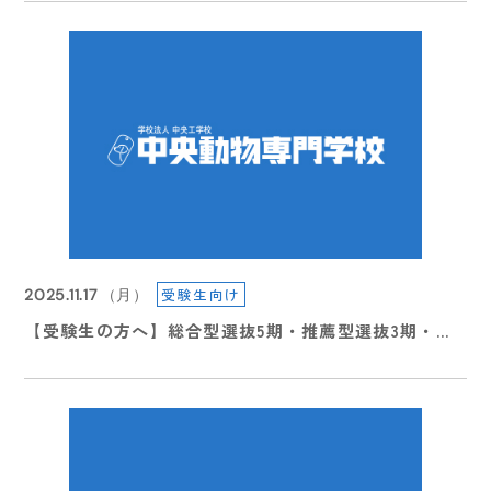
型特待生選抜 ３期エントリー受付スタート
受験生向け
2025.11.17
（月）
受験生向け
【受験生の方へ】総合型選抜5期・推薦型選抜3期・一
2026.07.22
（水）
般選抜2期 出願受付について
【夏のイベント情報】7月. 8月