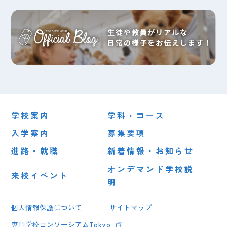
2026.07.30
2024.02.06
（木）
（火）
皆さんこんにちは！
【在校生連絡】本日（２月６日）の授業について
1
2
3
4
5
1
2
3
4
5
学校案内
学科・コース
入学案内
募集要項
進路・就職
新着情報・お知らせ
オンデマンド学校説
来校イベント
明
個人情報保護について
サイトマップ
専門学校コンソーシアムTokyo