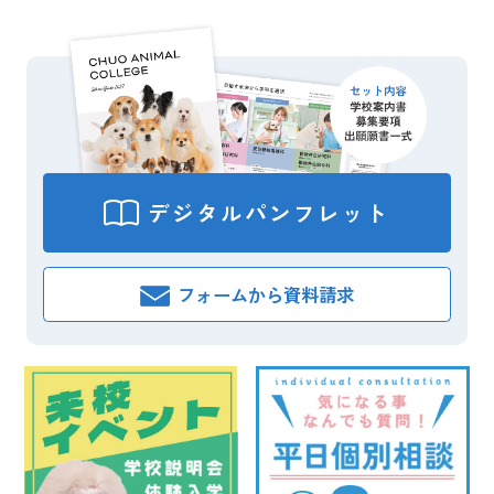
（土）
（金）
（火）
✂️🐩 8/19（水）体験入学開催！ 🐩✂️
【学園祭2024】学園祭へご来場の皆さま
【在校生連絡】本日（5月23日）の授業について
【在校生連絡】明日（6月3日）の授業について
デジタル
パンフレット
フォームから
資料請求
2026.08.05
受験生向け
2024.09.26
受験生向け
2024.10.15
（火）
（水）
受験生向け
2026.05.27
（木）
（水）
こんにちは、暑い日々が続いてます。
【学園祭2024】学園祭へご来場の皆さま
【学園祭2024】開催いたします🏫
６月のイベント情報