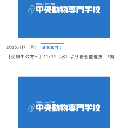
受験生向け
2025.11.17
（月）
【受験生の方へ】11/19（水）より総合型選抜 6期エ
2026.08.08
（土）
ントリー受付スタート
✂️🐩 8/19（水）体験入学開催！ 🐩✂️