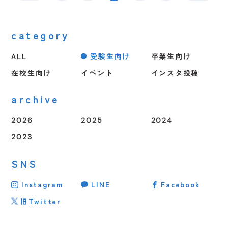
category
1
2
3
4
5
ALL
受験生向け
卒業生向け
在校生向け
イベント
インスタ投稿
archive
2026
2025
2024
2026.08.07
受験生向け
受験生向け
受験生向け
2023
2026.06.02
2026.06.02
2026.07.05
（金）
（火）
（火）
（日）
✂️🐩 8/19（水）体験入学開催！ 🐩✂️
【在校生連絡】明日（6月3日）の授業について
【在校生連絡】明日（6月3日）の授業について
【イベント情報】
SNS
Instagram
LINE
Facebook
旧Twitter