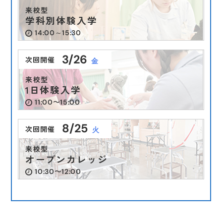
来校型
学科別体験入学
14:00～15:30
受験生向け
2026.07.22
受験生向け
受験生向け
受験生向け
2025.08.07
2025.08.07
2026.06.10
（水）
（木）
（木）
（水）
3/26
次回開催
金
【夏のイベント情報】7月. 8月
ビックニュース
ビックニュース
【イベント情報】
来校型
1日体験入学
11:00〜15:00
8/25
次回開催
火
来校型
オープンカレッジ
10:30〜12:00
2026.08.08
2025.05.23
受験生向け
受験生向け
2024.10.15
2026.06.02
（火）