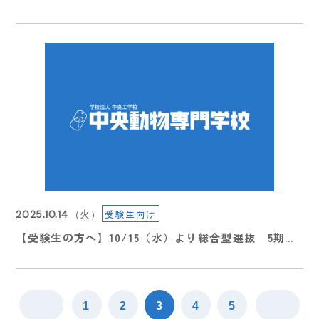
2026.08.05
入学願書受付について
（水）
こんにちは、暑い日々が続いてます。
受験生向け
2025.10.14
（火）
【受験生の方へ】10/15（水）より総合型選抜 5期エ
ントリー受付スタート
2026.08.03
（月）
今日は、先日開催された体育祭、
1
2
3
4
5