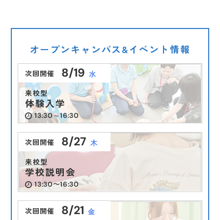
オープンキャンパス&イベント情報
8/19
次回開催
水
2026.08.05
受験生向け
受験生向け
受験生向け
2025.09.19
2025.09.19
2026.06.22
（水）
来校型
（金）
（金）
（月）
体験入学
受験生の皆様へ🐶
【学園祭2025】ご来校の皆さまへ
【学園祭2025】ご来校の皆さまへ
【イベント情報】
13:30～16:30
8/27
次回開催
木
来校型
学校説明会
13:30〜16:30
8/21
次回開催
金