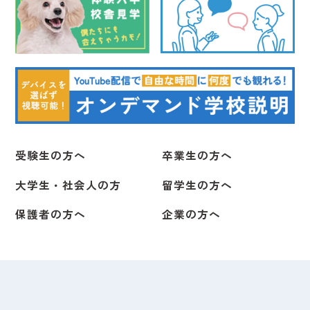
受験生の方へ
卒業生の方へ
2026.08.03
受験生向け
2024.09.30
受験生向け
2022.09.07
（月）
大学生・社会人の方
留学生の方へ
受験生向け
（月）
2026.04.27
（水）
（月）
今日は、先日開催された体育祭、
【Information】読売新聞月曜夕刊にて本校専任獣医
令和４年度学園祭について（9/7付）
保護者の方へ
企業の方へ
5月 イベントのご案内
師 横田薫先生のコメントが紹介されました！