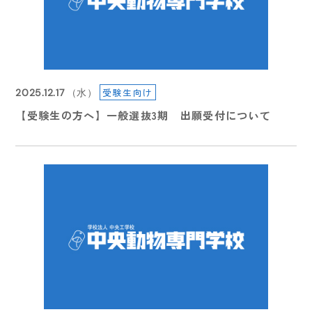
2026.08.07
受験生向け
2025.12.17
（水）
（金）
【受験生の方へ】一般選抜3期 出願受付について
✂️🐩 8/19（水）体験入学開催！ 🐩✂️