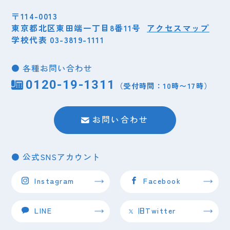
〒114-0013
東京都北区東田端一丁目8番11号
アクセスマップ
学校代表 03-3819-1111
● 各種お問い合わせ
2026.08.01
2024.08.30
2022.08.06
0120-19-1311
（土）
（受付時間：10時〜17時）
（金）
2026.04.07
（土）
（火）
こんにちは🌞
【在校生連絡】台風１０号の本校の対応について
【重要】９月４日までに愛玩動物看護師予備試験に係
学校説明会
お問い合わせ
る証明書「様式４」が必要な方へご案内
1
● 公式SNSアカウント
1
Instagram
Facebook
LINE
旧Twitter