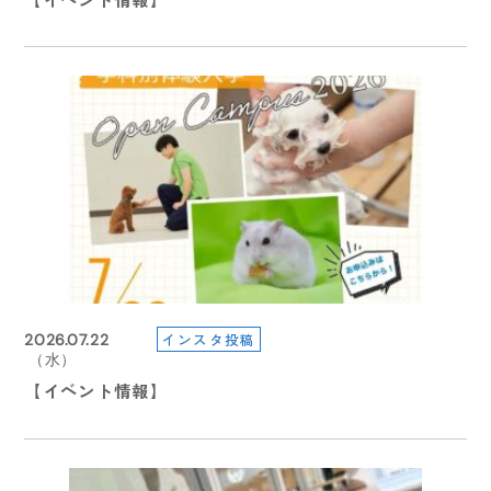
型特待生選抜 ３期エントリー受付スタート
2024.10.15
2025.05.23
（火）
インスタ投稿
2026.07.26
インスタ投稿
2026.07.22
インスタ投稿
インスタ投稿
2026.06.02
2026.07.22
（金）
（日）
【学園祭2024】学園祭へご来場の皆さま
（水）
（火）
（水）
【在校生連絡】本日（5月23日）の授業について
【イベント情報】
【夏のイベント情報】7月. 8月
【在校生連絡】明日（6月3日）の授業について
【イベント情報】