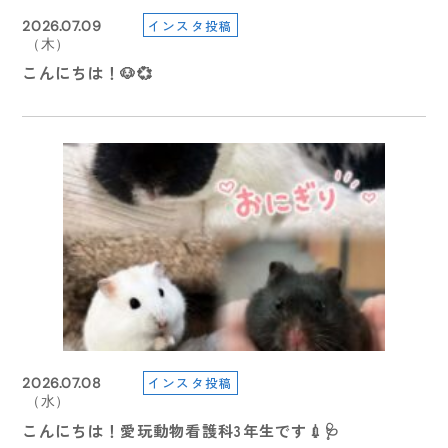
（土）
（金）
インスタ投稿
2026.06.22
2026.04.07
インスタ投稿
2026.07.09
インスタ投稿
2026.08.05
【重要】９月４日までに愛玩動物看護師予備試験に係
【在校生連絡】台風１０号の本校の対応について
（月）
（火）
（木）
（水）
【イベント情報】
る証明書「様式４」が必要な方へご案内
学校説明会
こんにちは！🐶💞
こんにちは、暑い日々が続いてます。
1
1
2024.02.06
（火）
インスタ投稿
2026.06.10
インスタ投稿
2026.07.08
インスタ投稿
2026.08.03
【在校生連絡】本日（２月６日）の授業について
（水）
（水）
（月）
【イベント情報】
こんにちは！愛玩動物看護科3年生です💉🩺
今日は、先日開催された体育祭、