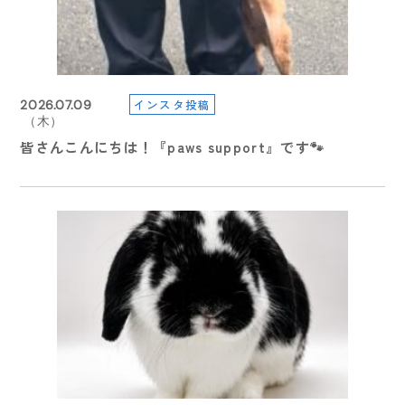
2022.09.07
2024.09.30
（水）
（月）
2026.06.28
インスタ投稿
2026.07.09
2026.08.05
2026.04.27
令和４年度学園祭について（9/7付）
【Information】読売新聞月曜夕刊にて本校専任獣医
（日）
（木）
（水）
（月）
【受験生の方へ】7/１（水）より総合型選抜・総合型
皆さんこんにちは！『paws support』です🐾
【information】休業について
師 横田薫先生のコメントが紹介されました！
5月 イベントのご案内
特待生選抜２期エントリー受付スタート
2022.08.06
2024.08.30