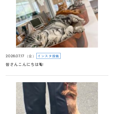
2024.09.26
2024.10.15
（木）
（火）
インスタ投稿
2026.07.05
インスタ投稿
2026.08.08
2026.05.27
インスタ投稿
2026.07.17
（金）
【学園祭2024】開催いたします🏫
【学園祭2024】学園祭へご来場の皆さま
（日）
（土）
（水）
皆さんこんにちは🐈!
【イベント情報】
✂️🐩 8/19（水）体験入学開催！ 🐩✂️
６月のイベント情報