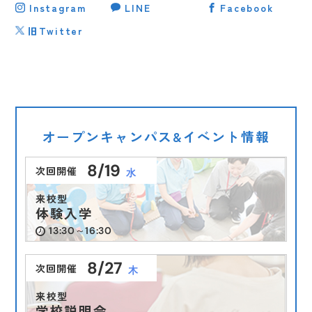
Instagram
LINE
Facebook
旧Twitter
オープンキャンパス&イベント情報
8/19
次回開催
水
来校型
体験入学
13:30～16:30
8/27
次回開催
木
来校型
学校説明会