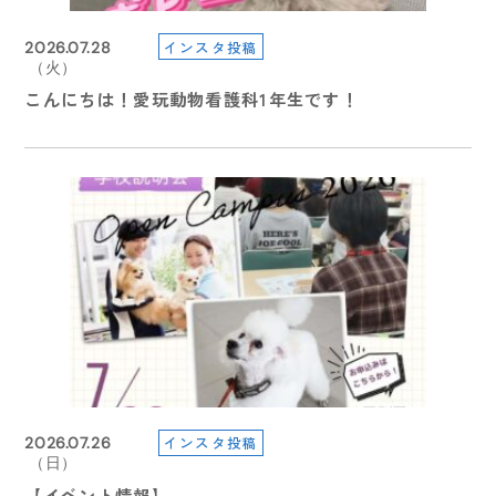
インスタ投稿
2026.07.22
2025.09.19
2025.09.19
インスタ投稿
インスタ投稿
インスタ投稿
2026.08.05
2026.06.22
2026.07.28
（水）
（金）
（金）
（水）
（月）
（火）
【夏のイベント情報】7月. 8月
【学園祭2025】ご来校の皆さまへ
【学園祭2025】ご来校の皆さまへ
受験生の皆様へ🐶
【イベント情報】
こんにちは！愛玩動物看護科1年生です！
2026.08.05
2025.08.07
2025.08.07
2026.07.26
インスタ投稿
インスタ投稿
2026.06.10
2026.07.26
（水）
（木）
（木）
（日）
（水）
（日）
【information】休業について
ビックニュース
ビックニュース
【受験生の方へ】７/２９（水）より総合型選抜・総合
【イベント情報】
【イベント情報】