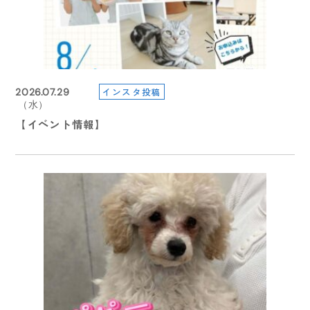
2026.07.26
インスタ投稿
インスタ投稿
インスタ投稿
インスタ投稿
インスタ投稿
2026.08.07
2026.06.02
2026.06.02
2026.07.05
2026.07.29
（日）
（金）
（火）
（火）
（日）
（水）
【受験生の方へ】７/２９（水）より総合型選抜・総合
✂️🐩 8/19（水）体験入学開催！ 🐩✂️
【在校生連絡】明日（6月3日）の授業について
【在校生連絡】明日（6月3日）の授業について
【イベント情報】
【イベント情報】
型特待生選抜 ３期エントリー受付スタート