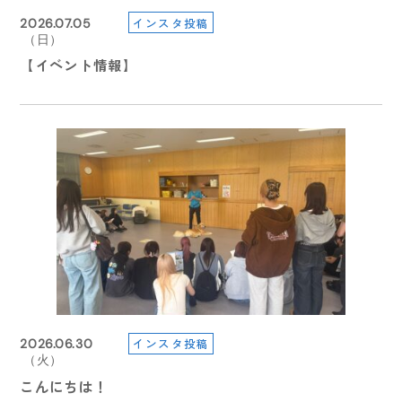
（土）
（金）
インスタ投稿
2026.06.22
2026.04.07
インスタ投稿
2026.07.05
インスタ投稿
2026.08.01
【重要】９月４日までに愛玩動物看護師予備試験に係
【在校生連絡】台風１０号の本校の対応について
（月）
（火）
（日）
（土）
【イベント情報】
る証明書「様式４」が必要な方へご案内
学校説明会
【イベント情報】
こんにちは🌞
1
1
2024.02.06
（火）
インスタ投稿
2026.06.10
インスタ投稿
2026.06.30
インスタ投稿
2026.07.30
【在校生連絡】本日（２月６日）の授業について
（水）
（火）
（木）
【イベント情報】
こんにちは！
皆さんこんにちは！