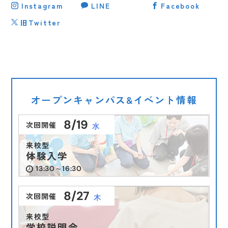
Instagram
LINE
Facebook
旧Twitter
オープンキャンパス&イベント情報
8/19
次回開催
水
来校型
体験入学
13:30～16:30
8/27
次回開催
木
来校型
学校説明会