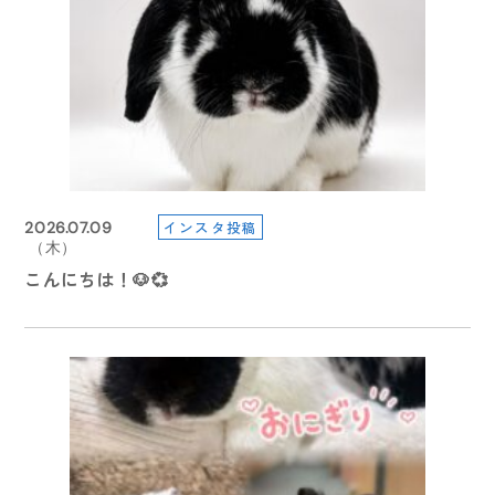
2024.09.26
2024.10.15
（木）
（火）
インスタ投稿
2026.07.09
インスタ投稿
インスタ投稿
2026.08.05
2026.07.05
2026.05.27
（木）
【学園祭2024】開催いたします🏫
【学園祭2024】学園祭へご来場の皆さま
（水）
（日）
（水）
こんにちは！🐶💞
こんにちは、暑い日々が続いてます。
【イベント情報】
６月のイベント情報