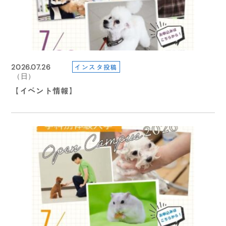
2026.07.26
インスタ投稿
インスタ投稿
インスタ投稿
インスタ投稿
インスタ投稿
2026.08.05
2026.06.02
2026.06.02
2026.07.05
2026.07.26
（日）
（水）
（火）
（火）
（日）
（日）
【受験生の方へ】７/２９（水）より総合型選抜・総合
受験生の皆様へ🐶
【在校生連絡】明日（6月3日）の授業について
【在校生連絡】明日（6月3日）の授業について
【イベント情報】
【イベント情報】
型特待生選抜 ３期エントリー受付スタート