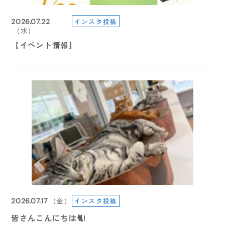
インスタ投稿
2026.07.26
2026.07.22
2025.09.19
2025.09.19
インスタ投稿
インスタ投稿
2026.06.22
2026.07.22
（日）
（水）
（金）
（金）
（月）
（水）
【受験生の方へ】７/２９（水）より総合型選抜・総合
【夏のイベント情報】7月. 8月
【学園祭2025】ご来校の皆さまへ
【学園祭2025】ご来校の皆さまへ
【イベント情報】
【イベント情報】
型特待生選抜 ３期エントリー受付スタート
2026.08.05
2025.08.07
2025.08.07
インスタ投稿
2026.07.22
インスタ投稿
インスタ投稿
2026.06.10
2026.07.17
（金）
（水）
（木）
（木）
（水）
（水）
皆さんこんにちは🐈!
【information】休業について
ビックニュース
ビックニュース
【夏のイベント情報】7月. 8月
【イベント情報】