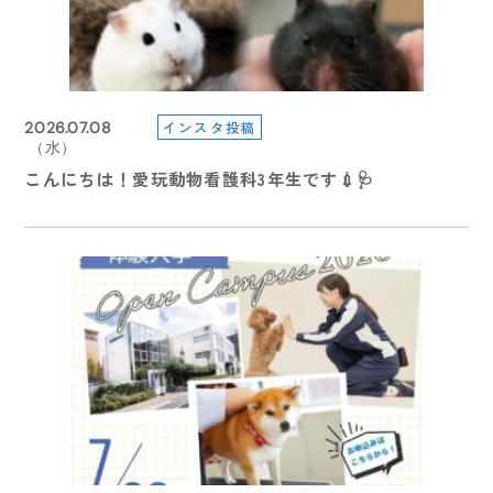
2022.09.07
2024.09.30
（水）
（月）
2026.06.28
インスタ投稿
2026.07.08
インスタ投稿
2026.08.03
2026.04.27
令和４年度学園祭について（9/7付）
【Information】読売新聞月曜夕刊にて本校専任獣医
（日）
（水）
（月）
（月）
【受験生の方へ】7/１（水）より総合型選抜・総合型
こんにちは！愛玩動物看護科3年生です💉🩺
今日は、先日開催された体育祭、
師 横田薫先生のコメントが紹介されました！
5月 イベントのご案内
特待生選抜２期エントリー受付スタート
2022.08.06
2024.08.30