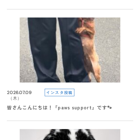
2024.10.15
2025.05.23
（火）
インスタ投稿
2026.07.09
インスタ投稿
2026.08.05
2026.07.26
インスタ投稿
2026.06.02
（金）
（木）
（水）
（日）
【学園祭2024】学園祭へご来場の皆さま
（火）
【在校生連絡】本日（5月23日）の授業について
皆さんこんにちは！『paws support』です🐾
【information】休業について
【イベント情報】
【在校生連絡】明日（6月3日）の授業について