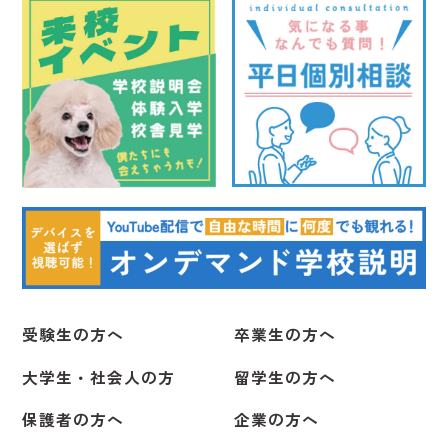
イベント
インスタ投稿
インスタ投稿
受験生向け
卒業生向け
受験生向け
2026.07.05
2026.08.05
2024.09.26
卒業生向け
イベント
受験生向け
受験生向け
在校生向け
2024.10.15
2026.05.27
（火）
（日）
（水）
（木）
（水）
【イベント情報】
こんにちは、暑い日々が続いてます。
【学園祭2024】開催いたします🏫
【学園祭2024】学園祭へご来場の皆さま
６月のイベント情報
受験生の方へ
卒業生の方へ
大学生・社会人の方
留学生の方へ
受験生向け
インスタ投稿
卒業生向け
受験生向け
受験生向け
在校生向け
在校生向け
2026.06.28
2026.08.03
2022.09.07
2024.09.30
イベント
受験生向け
2026.04.27
（日）
（月）
（水）
（月）
（月）
保護者の方へ
企業の方へ
【受験生の方へ】7/１（水）より総合型選抜・総合型
今日は、先日開催された体育祭、
令和４年度学園祭について（9/7付）
【Information】読売新聞月曜夕刊にて本校専任獣医
5月 イベントのご案内