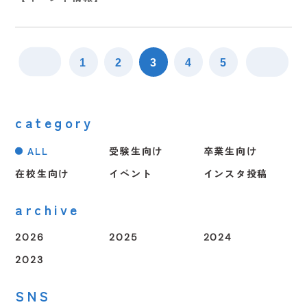
1
2
3
4
5
category
ALL
受験生向け
卒業生向け
在校生向け
イベント
インスタ投稿
archive
2026
2025
2024
受験生向け
イベント
イベント
イベント
インスタ投稿
インスタ投稿
インスタ投稿
インスタ投稿
卒業生向け
卒業生向け
受験生向け
2023
2026.07.26
2026.06.02
2026.06.02
2026.07.05
2026.08.07
（日）
（火）
（火）
（日）
（金）
受験生向け
受験生向け
在校生向け
在校生向け
【受験生の方へ】７/２９（水）より総合型選抜・総合
【イベント情報】
✂️🐩 8/19（水）体験入学開催！ 🐩✂️
SNS
【在校生連絡】明日（6月3日）の授業について
【在校生連絡】明日（6月3日）の授業について