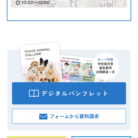
10:30〜12:00
インスタ投稿
イベント
インスタ投稿
インスタ投稿
受験生向け
卒業生向け
2026.07.26
2026.06.02
2026.08.08
卒業生向け
在校生向け
受験生向け
在校生向け
2024.10.15
2025.05.23
（火）
（日）
（火）
（土）
受験生向け
在校生向け
（金）
【イベント情報】
✂️🐩 8/19（水）体験入学開催！ 🐩✂️
【学園祭2024】学園祭へご来場の皆さま
【在校生連絡】本日（5月23日）の授業について
【在校生連絡】明日（6月3日）の授業について
デジタル
パンフレット
フォームから
資料請求