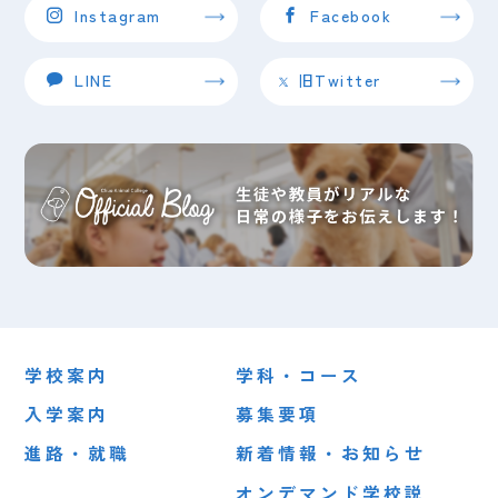
Instagram
Facebook
LINE
旧Twitter
イベント
インスタ投稿
インスタ投稿
受験生向け
在校生向け
2026.06.10
2026.07.30
2024.02.06
（水）
（木）
（火）
【イベント情報】
皆さんこんにちは！
【在校生連絡】本日（２月６日）の授業について
学校案内
学科・コース
1
1
2
2
3
3
4
4
5
5
1
2
3
4
5
入学案内
募集要項
進路・就職
新着情報・お知らせ
オンデマンド学校説