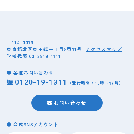
特待生選抜２期エントリー受付スタート
師 横田薫先生のコメントが紹介されました！
〒114-0013
東京都北区東田端一丁目8番11号
アクセスマップ
学校代表 03-3819-1111
● 各種お問い合わせ
0120-19-1311
（受付時間：10時〜17時）
イベント
インスタ投稿
インスタ投稿
受験生向け
卒業生向け
在校生向け
2026.06.22
2026.08.01
2022.08.06
2024.08.30
イベント
2026.04.07
（月）
（土）
（土）
（金）
（火）
【イベント情報】
こんにちは🌞
【重要】９月４日までに愛玩動物看護師予備試験に係
【在校生連絡】台風１０号の本校の対応について
お問い合わせ
学校説明会
る証明書「様式４」が必要な方へご案内
● 公式SNSアカウント
1
1