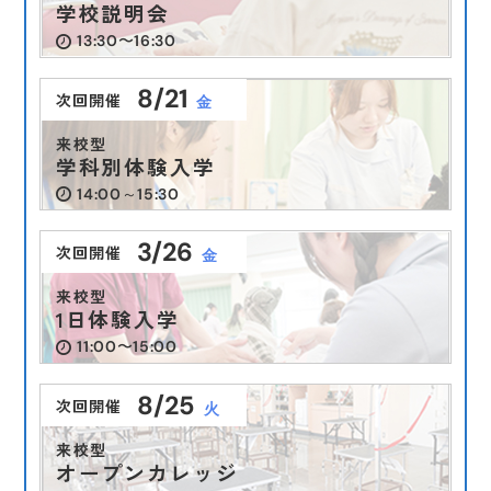
学校説明会
13:30〜16:30
8/21
次回開催
金
来校型
学科別体験入学
14:00～15:30
受験生向け
イベント
インスタ投稿
インスタ投稿
受験生向け
受験生向け
2026.08.05
2026.06.10
2026.07.22
卒業生向け
卒業生向け
受験生向け
受験生向け
在校生向け
在校生向け
2025.08.07
2025.08.07
（水）
（水）
（水）
3/26
次回開催
（木）
（木）
金
【information】休業について
【イベント情報】
【夏のイベント情報】7月. 8月
ビックニュース
ビックニュース
来校型
1日体験入学
11:00〜15:00
8/25
次回開催
火
来校型
オープンカレッジ