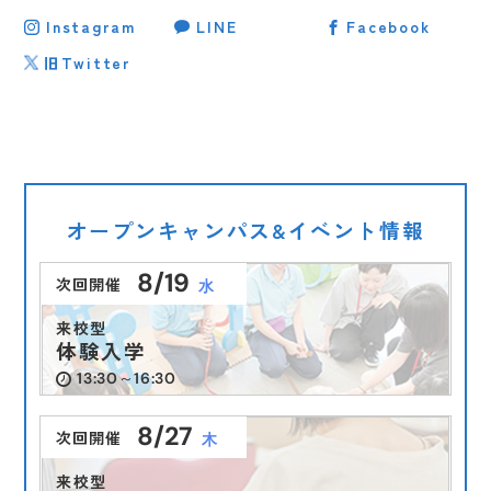
型特待生選抜 ３期エントリー受付スタート
Instagram
LINE
Facebook
旧Twitter
オープンキャンパス&イベント情報
8/19
次回開催
水
インスタ投稿
イベント
インスタ投稿
インスタ投稿
受験生向け
受験生向け
2026.07.22
2026.06.22
2026.08.05
来校型
卒業生向け
卒業生向け
受験生向け
受験生向け
在校生向け
在校生向け
2025.09.19
2025.09.19
（水）
（月）
（水）
体験入学
（金）
（金）
【夏のイベント情報】7月. 8月
【イベント情報】
受験生の皆様へ🐶
13:30～16:30
【学園祭2025】ご来校の皆さまへ
【学園祭2025】ご来校の皆さまへ
8/27
次回開催
木
来校型