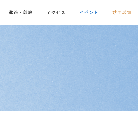
進路・就職
アクセス
イベント
訪問者別
・社会人の方へ
動物共生研究科／動物共生総合科
キャンパスカレンダー
本校の7つの特長
一般選抜用 募集要項
体験入学
学費サポートプラン
校外施設のご案内
オープンカレッジ
方へ
よくあるご質問
教員紹介
介護職員初任者研修
お役立ち情報