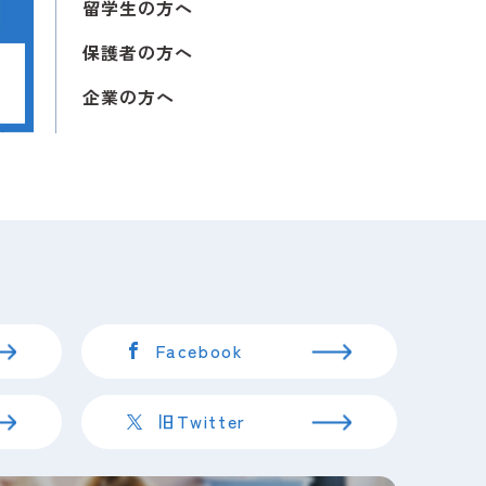
留学生の方へ
保護者の方へ
総合型選抜・総合型特待生選抜２期エントリ
）
夕刊にて本校専任獣医師 横田薫先生のコメン
企業の方へ
スタ投稿
受験生向け
護師予備試験に係る証明書「様式４」が必
の対応について
Facebook
スタ投稿
受験生向け
旧Twitter
授業について
です！