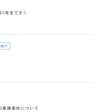
科3年生です！
生向け
の業務案内について