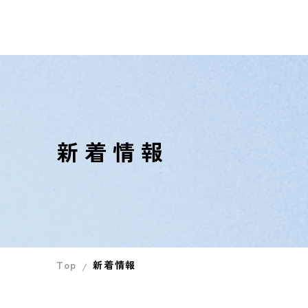
教育理念
愛犬美容
本校で目
総合型選
来校イベ
受験生
学生寮の
学生の1
留学生入
学科別体
留学生
新着情報
校有動物
卒業生の
個別相談
中央工学
トリミン
Top
新着情報