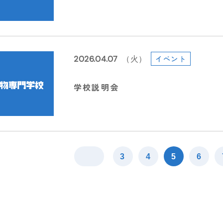
2026.04.07
（火）
イベント
学校説明会
3
4
5
6
2026.07.26
2026.06.02
2026.06.02
2026.07.05
2026.08.05
（日）
（火）
（火）
（日）
（水）
受験生向け
イベント
イベント
イベント
インスタ投稿
イン
イン
イン
在校生向け
在校生向け
【受験生の方へ】７/２９（水）よ
【イベント情報】
受験生の皆様へ🐶