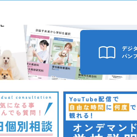
2026.07.26
2024.10.15
2025.05.23
2026.06.02
2026.08.03
（火）
（日）
（火）
（金）
（月）
インスタ投稿
卒業生向け
在校生向け
イベント
インスタ投稿
イン
受
在校生向け
【イベント情報】
【学園祭2024】学園祭へご来場の
【在校生連絡】本日（5月23日）
今日は、先日開催された体育祭、
【在校生連絡】明日（6月3日）の授
デジ
パン
2026.07.05
2024.09.26
2024.10.15
2026.05.27
2026.08.01
（火）
（土）
（日）
（水）
（木）
イベント
卒業生向け
卒業生向け
イベント
インスタ投稿
イン
受験
受
受
【イベント情報】
【学園祭2024】開催いたします🏫
【学園祭2024】学園祭へご来場の
６月のイベント情報
こんにちは🌞
2026.06.28
2022.09.07
2024.09.30
2026.04.27
2026.07.30
（日）
（月）
（木）
（水）
（月）
受験生向け
卒業生向け
受験生向け
イベント
インスタ投稿
受験
受
在