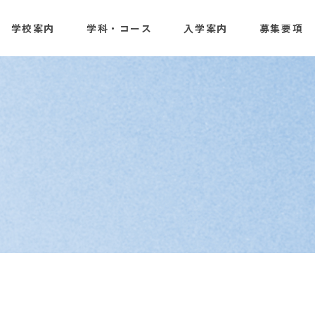
学校案内
学科・コース
入学案内
募集要項
・学校概要
科／愛犬美容研究科
指せる職業
抜入試 募集要項
ント トップ
の方へ
卒業生の方へ
全科の取得資格一覧
アクセスマップ
推薦選抜用 募集要項
1日体験入学
愛玩動物看護科
大学生
ご案内
日
学用 募集要項
験入学
軽井沢研修・全学科共通研修
校内施設・設備のご案内
学校説明会
の方へ
保護者の方へ
企業の
のご紹介
声
卒業生開業事例
モデル犬のご紹介
オンデマンド学校説明
校グループ
情報公開
グモデル犬募集
教職員募集