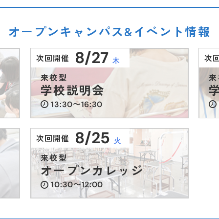
ントリー受付スタート
【在校生連絡】明日（6月3日）の授
【在校生連絡】明日（6月3日）の授
オープンキャンパス&イベント情報
8/27
次回開催
次
2026.07.22
2025.09.19
2025.09.19
2026.06.22
2026.07.22
（水）
（金）
（金）
（水）
（月）
インスタ投稿
卒業生向け
卒業生向け
イベント
インスタ投稿
イン
受
受
木
来校型
来
学校説明会
【夏のイベント情報】7月. 8月
【学園祭2025】ご来校の皆さまへ
【学園祭2025】ご来校の皆さまへ
【イベント情報】
【夏のイベント情報】7月. 8月
13:30〜16:30
8/25
次回開催
火
2026.08.05
2025.08.07
2025.08.07
2026.06.10
2026.08.05
（水）
（水）
（木）
（木）
（水）
受験生向け
卒業生向け
卒業生向け
イベント
インスタ投稿
イン
受
受
来校型
オープンカレッジ
【information】休業について
ビックニュース
ビックニュース
【イベント情報】
こんにちは、暑い日々が続いてます
10:30〜12:00