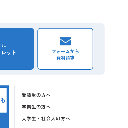
スタ投稿
験生向け
受験生向け
在校生向け
卒業生向け
受験生向け
皆さま
の授業について
業について
タル
フォームから
フレット
資料請求
スタ投稿
生向け
験生向け
験生向け
在校生向け
受験生向け
皆さま
受験生の方へ
卒業生の方へ
大学生・社会人の方へ
生向け
験生向け
校生向け
在校生向け