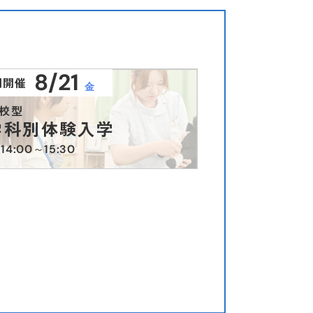
業について
業について
8/21
回開催
スタ投稿
験生向け
験生向け
受験生向け
受験生向け
在校生向け
在校生向け
受験生向け
金
校型
学科別体験入学
14:00～15:30
スタ投稿
験生向け
験生向け
在校生向け
在校生向け
受験生向け
。