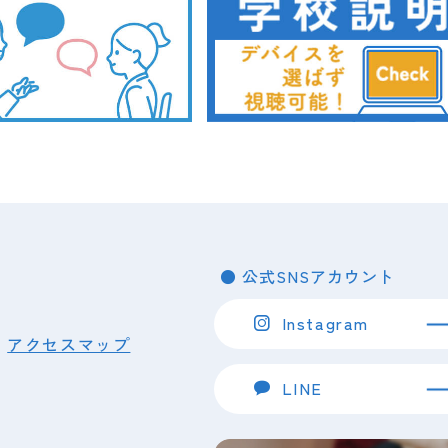
【受験生の方へ】7/１（水）より
令和４年度学園祭について（9/7付
【Information】読売新聞月曜
5月 イベントのご案内
皆さんこんにちは！
ー受付スタート
トが紹介されました！
2026.06.22
2022.08.06
2024.08.30
2026.04.07
2026.07.29
（月）
（水）
（火）
（土）
（金）
イベント
卒業生向け
在校生向け
イベント
インスタ投稿
イン
【イベント情報】
【重要】９月４日までに愛玩動物看
【在校生連絡】台風１０号の本校
学校説明会
【イベント情報】
要な方へご案内
● 公式SNSアカウント
Instagram
アクセスマップ
2026.06.10
2024.02.06
2026.07.28
（水）
（火）
（火）
イベント
在校生向け
インスタ投稿
イン
1
1
LINE
【イベント情報】
【在校生連絡】本日（２月６日）の
こんにちは！愛玩動物看護科1年生