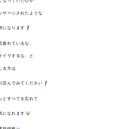
くなっていた心が
ッサージされたような
持になります
近疲れているな、
ライラするな、と
じる方は
ひ読んでみてください
っとすべてを忘れて
気になれます
書籍情報☆