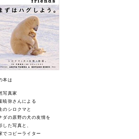
の本は
然写真家
葉暁弥さんによる
生のシロクマと
ナダの原野の犬の友情を
影した写真と、
家でコピーライター