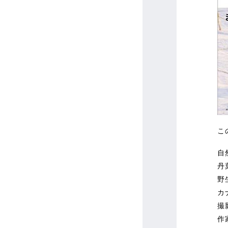
こ
自
丹
野
カ
撮
作