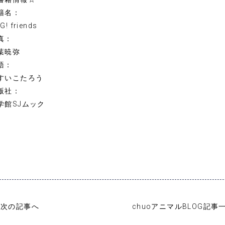
籍名：
G! friends
真：
葉暁弥
語：
すいこたろう
版社：
学館SJムック
次の記事へ
chuoアニマルBLOG記事