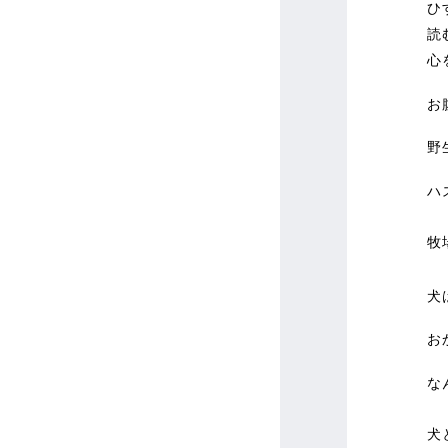
ひ
読
心
お
野
ハ
牧
犬
お
な
犬