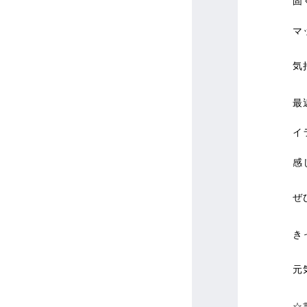
固
マ
気
最
イ
感
ぜ
き
元
☆