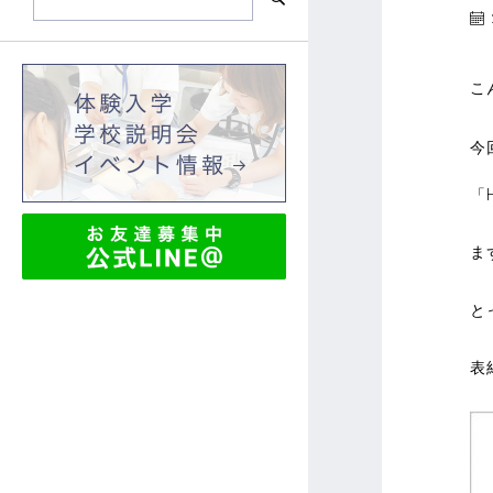
こ
今
「H
ま
と
表