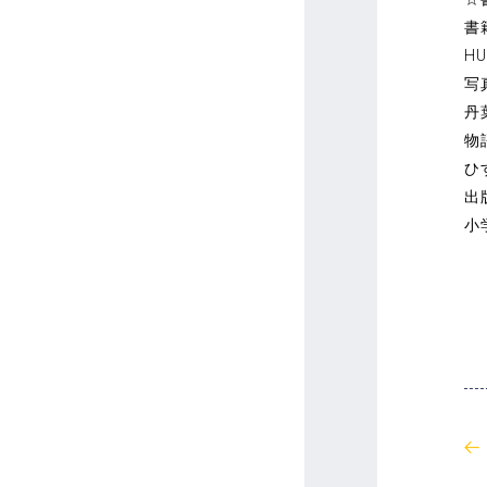
書
HU
写
丹
物
ひ
出
小