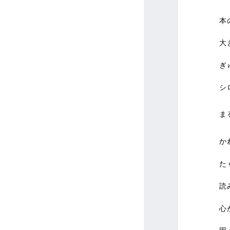
本
大
ぎ
シ
ま
か
た
読
心