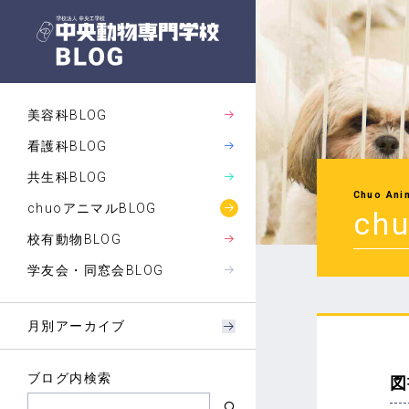
美容科BLOG
看護科BLOG
共生科BLOG
Chuo Ani
chuoアニマルBLOG
ch
校有動物BLOG
学友会・同窓会BLOG
月別アーカイブ
ブログ内検索
図