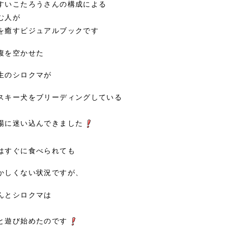
すいこたろうさんの構成による
む人が
を癒すビジュアルブックです
腹を空かせた
生のシロクマが
スキー犬をブリーディングしている
場に迷い込んできました
はすぐに食べられても
かしくない状況ですが、
んとシロクマは
と遊び始めたのです