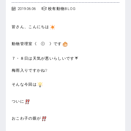
2019.06.06
校有動物BLOG
皆さん、こんにちは
動物管理室《 Ⓘ 》です
７・８日は天気が悪いらしいです☔
梅雨入りですかね❔
そんな今回は
ついに
おこわ子の眼が