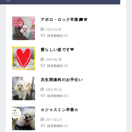
アポロ・ロック卒業🎓🌸
2023.03.02
校有動物BLOG
愛らしい姿です💛
2020.09.28
校有動物BLOG
共生関連科のお手伝い
2023.09.23
校有動物BLOG
☆ジャスミン卒業☆
2017.02.20
校有動物BLOG