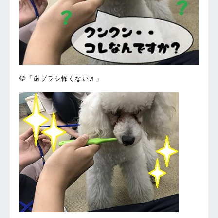
🐶「歯ブラシ怖くない♬」