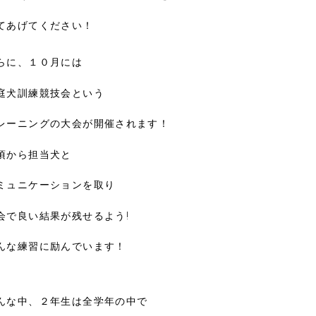
てあげてください！
らに、１０月には
庭犬訓練競技会という
レーニングの大会が開催されます！
頃から担当犬と
ミュニケーションを取り
会で良い結果が残せるよう!
んな練習に励んでいます！
んな中、２年生は全学年の中で