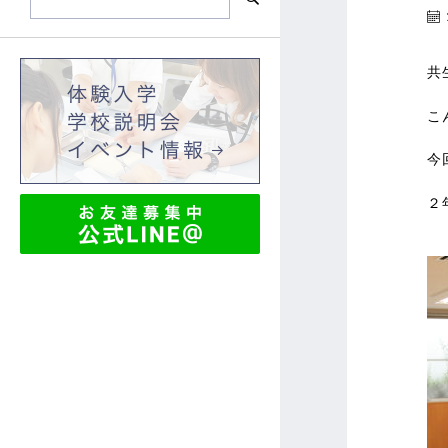
共
こ
今
２