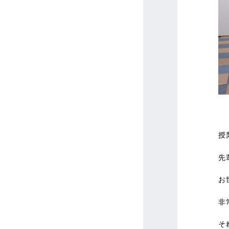
授
先
お
非
そ