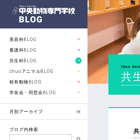
美容科BLOG
看護科BLOG
共生科BLOG
Chuo Ani
chuoアニマルBLOG
共生
校有動物BLOG
学友会・同窓会BLOG
月別アーカイブ
ブログ内検索
共