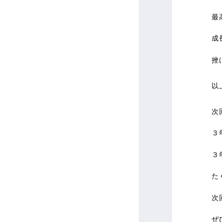
最
成
挫
以
次
３
３
た
次
ぜ