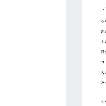
し
さ
家
ト
日
コ
大
み
そ