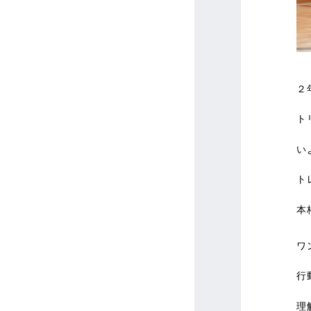
２
ト
い
ト
本
ワ
行
理