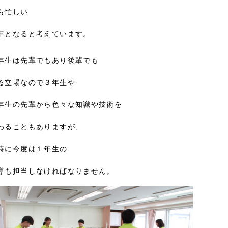
も忙しい
年となると考えています。
年生は先輩でもあり後輩でも
る立場なので３年生や
年生の先輩から色々な知識や技術を
わることもありますが、
時に今度は１年生の
導も担当しなければなりません。