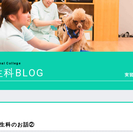
mal College
科BLOG
実
生科のお話②