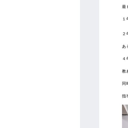
最
１
２
あ
４
教
同
指