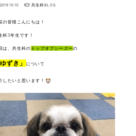
2019.10.10
共生科BLOG
覧の皆様こんにちは！
生科3年生です！
回は、共生科の
トップオブシーズー
の
ゆずき」
について
介したいと思います！