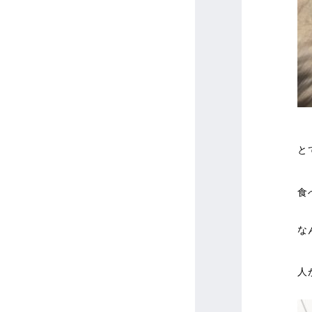
と
食
な
人