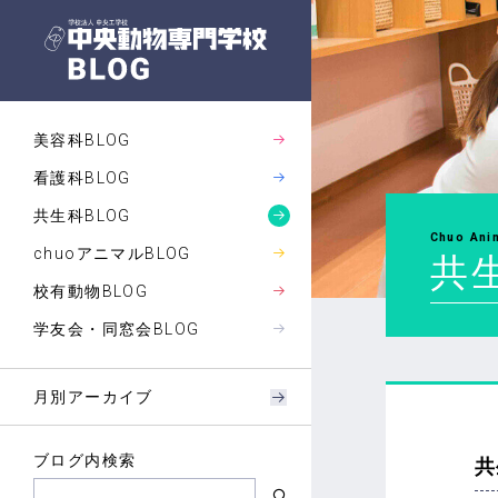
美容科BLOG
看護科BLOG
共生科BLOG
Chuo Ani
chuoアニマルBLOG
共生
校有動物BLOG
学友会・同窓会BLOG
月別アーカイブ
ブログ内検索
共