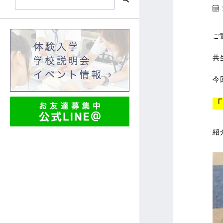
ご
共
今
「
紹