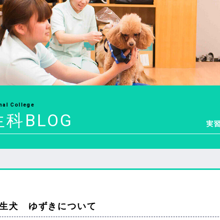
mal College
科BLOG
実
生犬 ゆずきについて