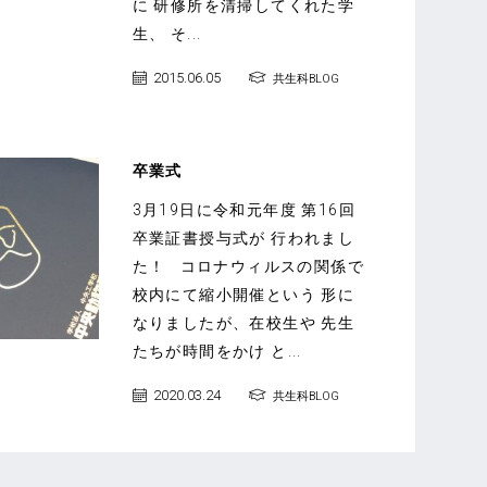
に 研修所を清掃してくれた学
生、 そ...
2015.06.05
共生科BLOG
卒業式
3月19日に令和元年度 第16回
卒業証書授与式が 行われまし
た！ コロナウィルスの関係で
校内にて縮小開催という 形に
なりましたが、在校生や 先生
たちが時間をかけ と...
2020.03.24
共生科BLOG