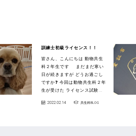
訓練士初級ライセンス！！
皆さん、こんにちは 動物共生
科２年生です まだまだ寒い
日が続きますが どうお過ごし
ですか❓ 今回は動物共生科２年
生が受けた ライセンス試験...
2022.02.14
共生科BLOG