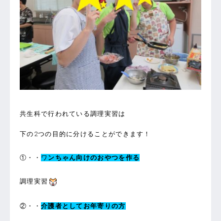
共生科で行われている調理実習は
下の2つの目的に分けることができます！
①・・
ワ
ンちゃん向けのおやつを作る
調理実習
②・・
介護者としてお年寄りの方