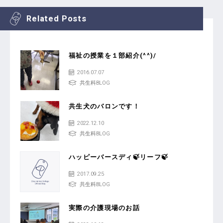
Related Posts
福祉の授業を１部紹介(^^)/
2016.07.07
共生科BLOG
共生犬のバロンです！
2022.12.10
共生科BLOG
ハッピーバースディ🍃リーフ🍃
2017.09.25
共生科BLOG
実際の介護現場のお話