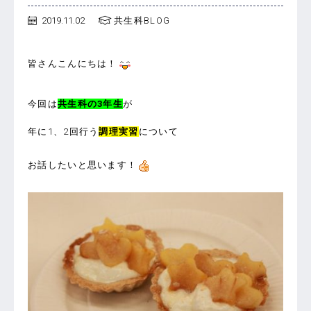
2019.11.02
共生科BLOG
皆さんこんにちは！
今回は
共生科の3年生
が
年に1、2回行う
調理実習
について
お話したいと思います！