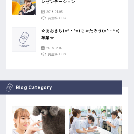
レゼンテーション
2018.04.05
共生科BLOG
☆あおきち(=^・^=)ちゃたろう(=^・^=)
卒業☆
2016.02.09
共生科BLOG
Blog Category