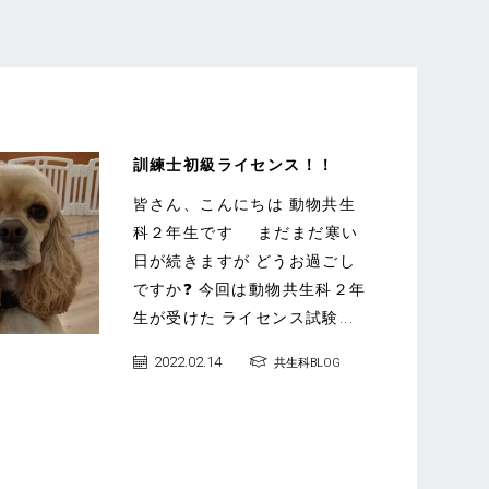
訓練士初級ライセンス！！
皆さん、こんにちは 動物共生
科２年生です まだまだ寒い
日が続きますが どうお過ごし
ですか❓ 今回は動物共生科２年
生が受けた ライセンス試験...
2022.02.14
共生科BLOG