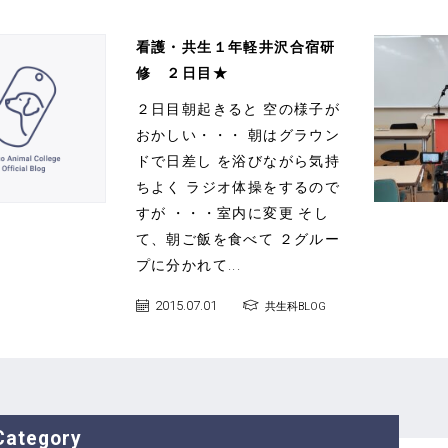
看護・共生１年軽井沢合宿研
修 ２日目★
２日目朝起きると 空の様子が
おかしい・・・ 朝はグラウン
ドで日差し を浴びながら気持
ちよく ラジオ体操をするので
すが ・・・室内に変更 そし
て、朝ご飯を食べて ２グルー
プに分かれて...
2015.07.01
共生科BLOG
Category