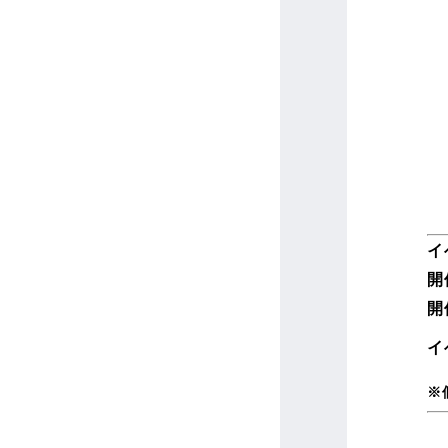
イ
開
開
イ
※