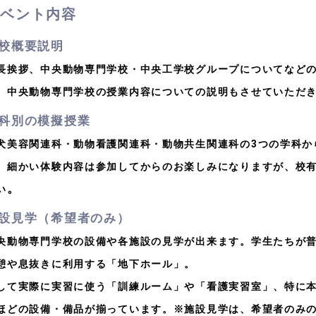
イベント内容
校概要説明
長挨拶、中央動物専門学校・中央工学校グループについてなど
、中央動物専門学校の授業内容についての説明もさせていただ
科別の模擬授業
犬美容関連科・動物看護関連科・動物共生関連科の3つの学科か
。細かい体験内容は参加してからのお楽しみになりますが、校
。
い
設見学（希望者のみ）
央動物専門学校の設備や各施設の見学が出来ます。学生たちが
憩や息抜きに利用する「地下ホール」。
して実際に実習に使う「訓練ルーム」や「看護実習室」、特に
ほどの設備・備品が揃っています。※施設見学は、希望者のみ