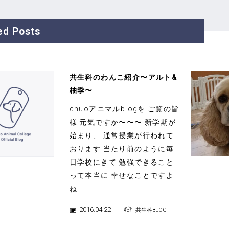
ed Posts
共生科のわんこ紹介〜アルト&
柚季〜
chuoアニマルblogを ご覧の皆
様 元気ですか〜〜〜 新学期が
始まり、 通常授業が行われて
おります 当たり前のように毎
日学校にきて 勉強できること
って本当に 幸せなことですよ
ね...
2016.04.22
共生科BLOG