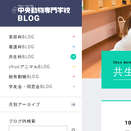
美容科BLOG
看護科BLOG
共生科BLOG
Chuo Ani
chuoアニマルBLOG
共生
校有動物BLOG
学友会・同窓会BLOG
月別アーカイブ
ブログ内検索
1