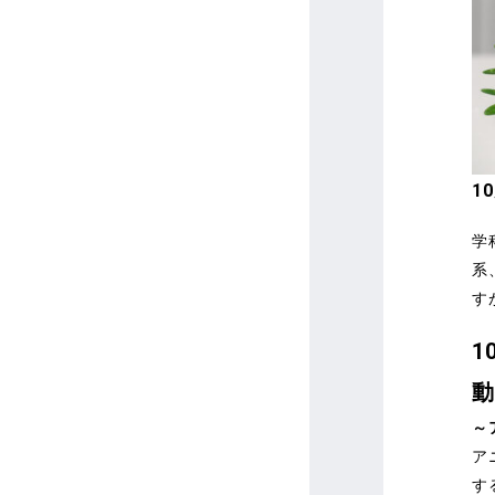
1
学
系
す
1
動
～
ア
す