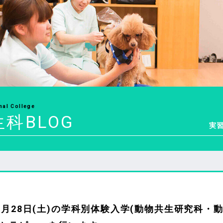
mal College
科BLOG
実
0月28日(土)の学科別体験入学(動物共生研究科