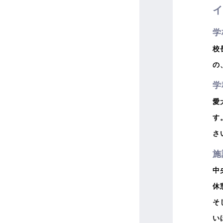
学
校
の
学
愛
す
さ
施
中
休
そ
い