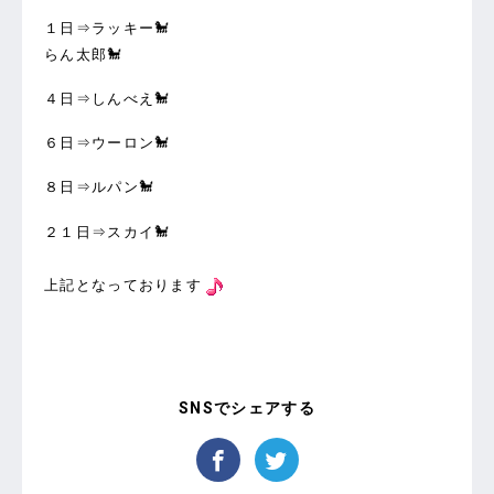
１日⇒ラッキー🐩
らん太郎🐩
４日⇒しんべえ🐩
６日⇒ウーロン🐩
８日⇒ルパン🐩
２１日⇒スカイ🐩
上記となっております