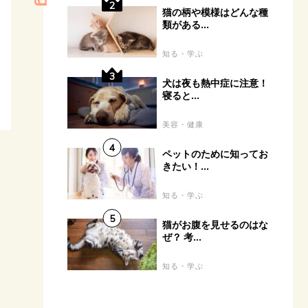
猫の柄や模様はどんな種
類がある...
知る・学ぶ
犬は夜も熱中症に注意！
寝ると...
美容・健康
ペットのために知ってお
きたい！...
知る・学ぶ
猫がお腹を見せるのはな
ぜ？ 考...
知る・学ぶ