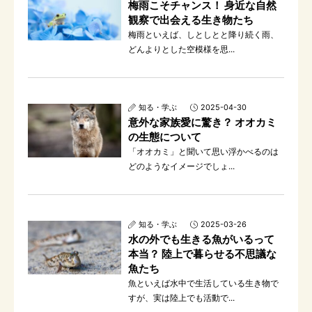
梅雨こそチャンス！ 身近な自然
観察で出会える生き物たち
梅雨といえば、しとしとと降り続く雨、
どんよりとした空模様を思...
知る・学ぶ
2025-04-30
意外な家族愛に驚き？ オオカミ
の生態について
「オオカミ」と聞いて思い浮かべるのは
どのようなイメージでしょ...
知る・学ぶ
2025-03-26
水の外でも生きる魚がいるって
本当？ 陸上で暮らせる不思議な
魚たち
魚といえば水中で生活している生き物で
すが、実は陸上でも活動で...