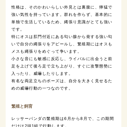
性格は、そのかわいらしい外見とは裏腹に、獰猛で
強い気性を持っています。群れを作らず、基本的に
単独で生活しているため、縄張り意識がとても強い
です。
特にオスは肛門付近にある匂い腺から発する強い匂
いで自分の縄張りをアピールし、繁殖期にはオスも
メスも縄張りをめぐって争います。
小さな音にも敏感に反応し、ライバルに出会うと前
足を上げて後ろ足で立ち上がり、すぐに攻撃態勢に
入ったり、威嚇したりします。
有名な両足立ちのポーズは、自分を大きく見せるた
めの威嚇行動の一つなのです。
繁殖と飼育
レッサーパンダの繁殖期は6月から8月で、この期間
だけは2頭1組で行動します。