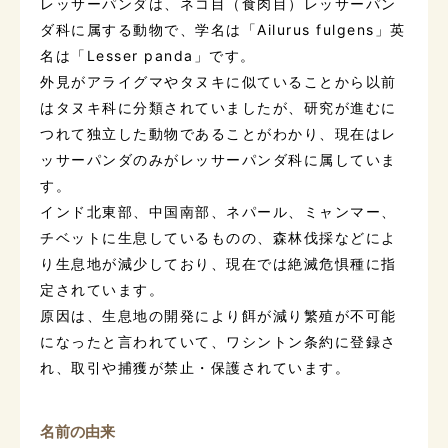
レッサーパンダは、ネコ目（食肉目）レッサーパン
ダ科に属する動物で、学名は「Ailurus fulgens」英
名は「Lesser panda」です。
外見がアライグマやタヌキに似ていることから以前
はタヌキ科に分類されていましたが、研究が進むに
つれて独立した動物であることがわかり、現在はレ
ッサーパンダのみがレッサーパンダ科に属していま
す。
インド北東部、中国南部、ネパール、ミャンマー、
チベットに生息しているものの、森林伐採などによ
り生息地が減少しており、現在では絶滅危惧種に指
定されています。
原因は、生息地の開発により餌が減り繁殖が不可能
になったと言われていて、ワシントン条約に登録さ
れ、取引や捕獲が禁止・保護されています。
名前の由来