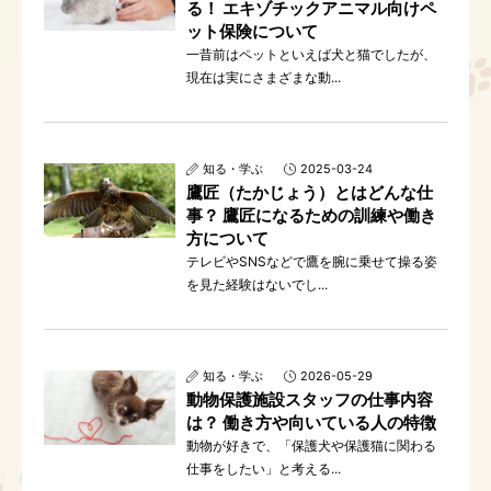
る！ エキゾチックアニマル向けペ
ット保険について
一昔前はペットといえば犬と猫でしたが、
現在は実にさまざまな動...
知る・学ぶ
2025-03-24
鷹匠（たかじょう）とはどんな仕
事？ 鷹匠になるための訓練や働き
方について
テレビやSNSなどで鷹を腕に乗せて操る姿
を見た経験はないでし...
知る・学ぶ
2026-05-29
動物保護施設スタッフの仕事内容
は？ 働き方や向いている人の特徴
動物が好きで、「保護犬や保護猫に関わる
仕事をしたい」と考える...