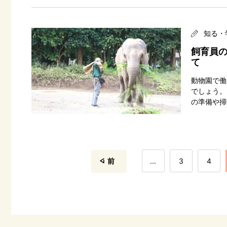
知る・
飼育員の
て
動物園で働
でしょう。
の準備や掃
前
...
3
4