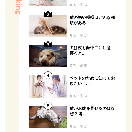
Ranking
知る・学ぶ
猫の柄や模様はどんな種
類がある...
知る・学ぶ
犬は夜も熱中症に注意！
寝ると...
美容・健康
ペットのために知ってお
きたい！...
知る・学ぶ
猫がお腹を見せるのはな
ぜ？ 考...
知る・学ぶ