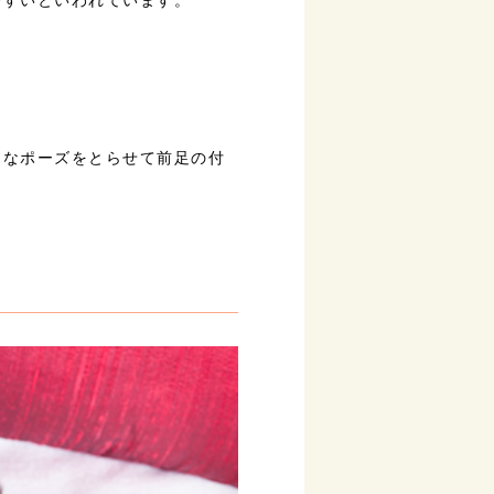
。
うなポーズをとらせて前足の付
。